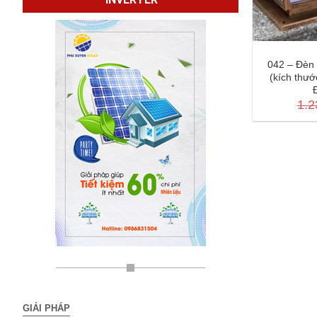
042 – Đèn 
(kích thư
1.2
GIẢI PHÁP