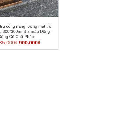
trụ cổng năng lượng mặt trời
ớc 300*300mm) 2 màu Đồng-
Đồng Cổ Chữ Phúc
Giá
Giá
35.000
₫
900.000
₫
gốc
hiện
là:
tại
1.235.000₫.
là:
900.000₫.