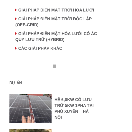
GIẢI PHÁP ĐIỆN MẶT TRỜI HÒA LƯỚI
GIẢI PHÁP ĐIỆN MẶT TRỜI ĐỘC LẬP
(OFF-GRID)
GIẢI PHÁP ĐIỆN MẶT HÒA LƯỚI CÓ ẮC
QUY LƯU TRỮ (HYBRID)
CÁC GIẢI PHÁP KHÁC
DỰ ÁN
HỆ 6,6KW CÓ LƯU
TRỮ 5KW 1PHA TẠI
PHÚ XUYÊN – HÀ
NỘI