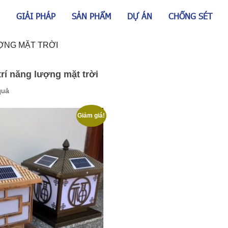
GIẢI PHÁP
SẢN PHẨM
DỰ ÁN
CHỐNG SÉT
ỢNG MẶT TRỜI
trí năng lượng mặt trời
quả
Giảm giá!