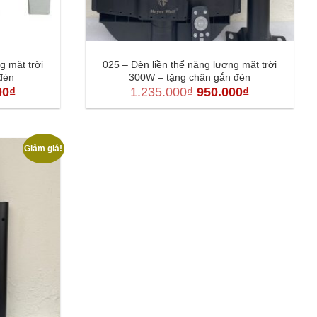
g mặt trời
025 – Đèn liền thể năng lượng mặt trời
đèn
300W – tặng chân gắn đèn
Giá
Giá
Giá
00
₫
1.235.000
₫
950.000
₫
hiện
gốc
hiện
tại
là:
tại
000₫.
là:
1.235.000₫.
là:
Giảm giá!
790.000₫.
950.000₫.