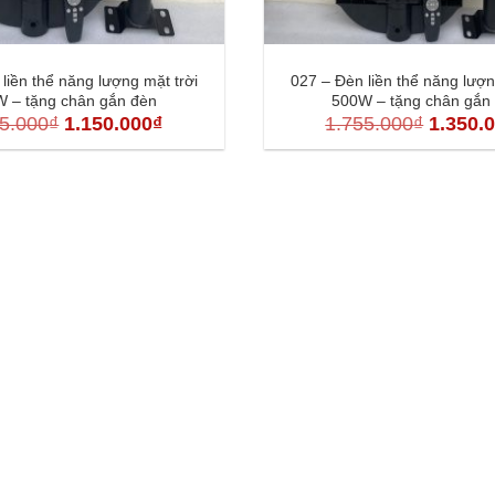
liền thể năng lượng mặt trời
027 – Đèn liền thể năng lượn
 – tặng chân gắn đèn
500W – tặng chân gắn
Giá
Giá
Giá
5.000
₫
1.150.000
₫
1.755.000
₫
1.350.
gốc
hiện
gốc
là:
tại
là:
1.495.000₫.
là:
1.755.0
1.150.000₫.