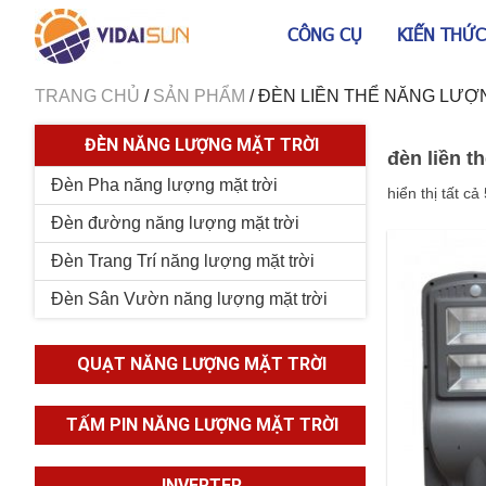
CÔNG CỤ
KIẾN THỨC
TRANG CHỦ
/
SẢN PHẨM
/
ĐÈN LIỀN THỂ NĂNG LƯỢ
ĐÈN NĂNG LƯỢNG MẶT TRỜI
đèn liền t
Đèn Pha năng lượng mặt trời
hiển thị tất cả
Đèn đường năng lượng mặt trời
Đèn Trang Trí năng lượng mặt trời
Đèn Sân Vườn năng lượng mặt trời
QUẠT NĂNG LƯỢNG MẶT TRỜI
TẤM PIN NĂNG LƯỢNG MẶT TRỜI
INVERTER