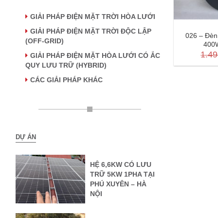
GIẢI PHÁP ĐIỆN MẶT TRỜI HÒA LƯỚI
GIẢI PHÁP ĐIỆN MẶT TRỜI ĐỘC LẬP
026 – Đèn 
(OFF-GRID)
400W
1.49
GIẢI PHÁP ĐIỆN MẶT HÒA LƯỚI CÓ ẮC
QUY LƯU TRỮ (HYBRID)
CÁC GIẢI PHÁP KHÁC
DỰ ÁN
HỆ 6,6KW CÓ LƯU
TRỮ 5KW 1PHA TẠI
PHÚ XUYÊN – HÀ
NỘI