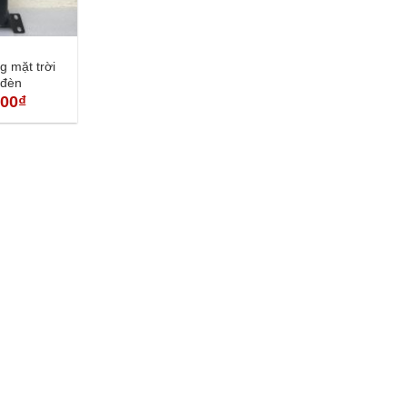
g mặt trời
 đèn
Giá
000
₫
hiện
tại
00₫.
là:
1.350.000₫.