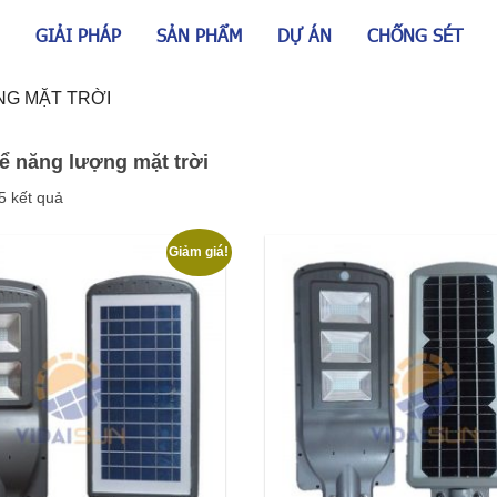
GIẢI PHÁP
SẢN PHẨM
DỰ ÁN
CHỐNG SÉT
NG MẶT TRỜI
hể năng lượng mặt trời
 5 kết quả
Giảm giá!