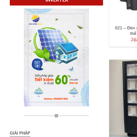
021 – Đèn 
thể
76
GIẢI PHÁP