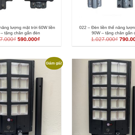
năng lượng mặt trời 60W liền
022 – Đèn liền thể năng lượn
 – tặng chân gắn đèn
90W – tặng chân gắn 
Giá
Giá
Giá
7.000
₫
590.000
₫
1.027.000
₫
790.0
gốc
hiện
gốc
là:
tại
là:
767.000₫.
là:
1.027.
Giảm giá!
590.000₫.