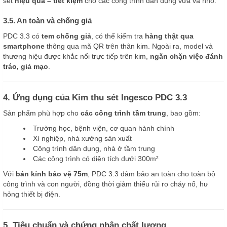
sét
hiệu quả – tiết kiệm
cho các công trình dân dụng vừa và nhỏ.
3.5. An toàn và chống giả
PDC 3.3 có
tem chống giả
, có thể kiểm tra
hàng thật qua
smartphone
thông qua mã QR trên thân kim. Ngoài ra, model và
thương hiệu được khắc nổi trực tiếp trên kim,
ngăn chặn việc đánh
tráo, giả mạo
.
4. Ứng dụng của Kim thu sét Ingesco PDC 3.3
Sản phẩm phù hợp cho
các công trình tầm trung
, bao gồm:
Trường học, bệnh viện, cơ quan hành chính
Xí nghiệp, nhà xưởng sản xuất
Công trình dân dụng, nhà ở tầm trung
Các công trình có diện tích dưới 300m²
Với
bán kính bảo vệ 75m
, PDC 3.3 đảm bảo an toàn cho toàn bộ
công trình và con người, đồng thời giảm thiểu rủi ro cháy nổ, hư
hỏng thiết bị điện.
5. Tiêu chuẩn và chứng nhận chất lượng