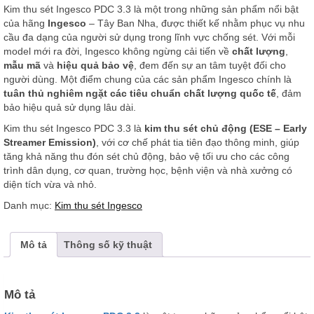
Kim thu sét Ingesco PDC 3.3 là một trong những sản phẩm nổi bật
của hãng
Ingesco
– Tây Ban Nha, được thiết kế nhằm phục vụ nhu
cầu đa dạng của người sử dụng trong lĩnh vực chống sét. Với mỗi
model mới ra đời, Ingesco không ngừng cải tiến về
chất lượng
,
mẫu mã
và
hiệu quả bảo vệ
, đem đến sự an tâm tuyệt đối cho
người dùng. Một điểm chung của các sản phẩm Ingesco chính là
tuân thủ nghiêm ngặt các tiêu chuẩn chất lượng quốc tế
, đảm
bảo hiệu quả sử dụng lâu dài.
Kim thu sét Ingesco PDC 3.3 là
kim thu sét chủ động (ESE – Early
Streamer Emission)
, với cơ chế phát tia tiên đạo thông minh, giúp
tăng khả năng thu đón sét chủ động, bảo vệ tối ưu cho các công
trình dân dụng, cơ quan, trường học, bệnh viện và nhà xưởng có
diện tích vừa và nhỏ.
Danh mục:
Kim thu sét Ingesco
Mô tả
Thông số kỹ thuật
Mô tả