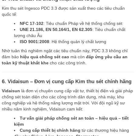
Kim thu sét Ingesco PDC 3.3 được sản xuất theo các tiêu chuẩn
quốc tế:
NFC 17-102
: Tiêu chuẩn Pháp về hệ thống chống sét
UNE 21.186, EN 50.164/1, EN 62.305
: Tiêu chuẩn chất
lượng châu Âu
ISO 9001:2008
: Hệ thống quản lý chất lượng
Nhờ tuân thủ nghiêm ngặt các tiêu chuẩn này, PDC 3.3 không chỉ
đảm bảo
hiệu quả chống sét cao
mà còn
đáp ứng yêu cầu an
toàn kỹ thuật khắt khe
cho các công trình.
6. Vidaisun – Đơn vị cung cấp Kim thu sét chính hãng
Vidaisun
là đơn vị chuyên cung cấp vật tư, thiết bị điện và giải pháp
chống sét toàn diện cho các công trình dân dụng, nhà máy, khu
công nghiệp và hệ thống năng lượng mặt trời. Với đội ngũ kỹ sư
nhiều năm kinh nghiệm, Vidaisun cam kết:
Tư vấn giải pháp chống sét an toàn – hiệu quả – tiết
kiệm
Cung cấp thiết bị chính hãng
từ các thương hiệu hàng