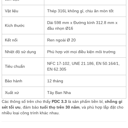
Vật liệu
Thép 316L không gỉ, chịu ăn mòn tốt
Dài 598 mm x Đường kính 312.8 mm x
Kích thước
đầu nhọn Ø16
Kết nối
Ren ngoài Ø 20
Nhiệt độ sử dụng
Phù hợp với mọi điều kiện môi trường
NFC 17-102, UNE 21.186, EN 50.164/1,
Tiêu chuẩn
EN 62.305
Bảo hành
12 tháng
Xuất xứ
Tây Ban Nha
Các thông số trên cho thấy
PDC 3.3
là sản phẩm bền bỉ,
chống gỉ
sét tối ưu
, đảm bảo
tuổi thọ trên 30 năm
, và phù hợp lắp đặt cho
nhiều loại công trình khác nhau.