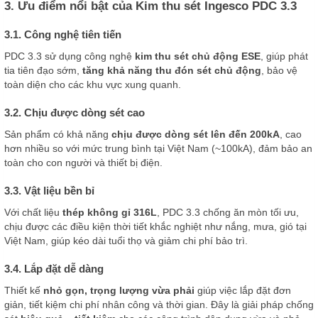
3. Ưu điểm nổi bật của Kim thu sét Ingesco PDC 3.3
3.1. Công nghệ tiên tiến
PDC 3.3 sử dụng công nghệ
kim thu sét chủ động ESE
, giúp phát
tia tiên đạo sớm,
tăng khả năng thu đón sét chủ động
, bảo vệ
toàn diện cho các khu vực xung quanh.
3.2. Chịu được dòng sét cao
Sản phẩm có khả năng
chịu được dòng sét lên đến 200kA
, cao
hơn nhiều so với mức trung bình tại Việt Nam (~100kA), đảm bảo an
toàn cho con người và thiết bị điện.
3.3. Vật liệu bền bỉ
Với chất liệu
thép không gỉ 316L
, PDC 3.3 chống ăn mòn tối ưu,
chịu được các điều kiện thời tiết khắc nghiệt như nắng, mưa, gió tại
Việt Nam, giúp kéo dài tuổi thọ và giảm chi phí bảo trì.
3.4. Lắp đặt dễ dàng
Thiết kế
nhỏ gọn, trọng lượng vừa phải
giúp việc lắp đặt đơn
giản, tiết kiệm chi phí nhân công và thời gian. Đây là giải pháp chống