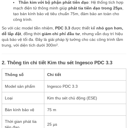
Thân kim với bộ phận phát tiên đạo
: Hệ thống tích hợp
mạch điện tử thông minh giúp
phát tia tiên đạo trong 25µs
,
tạo bán kính bảo vệ tiêu chuẩn 75m, đảm bảo an toàn cho
công trình.
So với các model tiền nhiệm,
PDC 3.3
được thiết kế
nhỏ gọn hơn,
dễ lắp đặt
, đồng thời
giảm chi phí đầu tư
, nhưng vẫn duy trì hiệu
quả bảo vệ tối đa. Đây là giải pháp lý tưởng cho các công trình tầm
trung, với diện tích dưới 300m².
2. Thông tin chi tiết Kim thu sét Ingesco PDC 3.3
Thông số
Chi tiết
Model sản phẩm
Ingesco PDC 3.3
Loại
Kim thu sét chủ động (ESE)
Bán kính bảo vệ
75 m
Thời gian phát tia
25 µs
tiên đạo