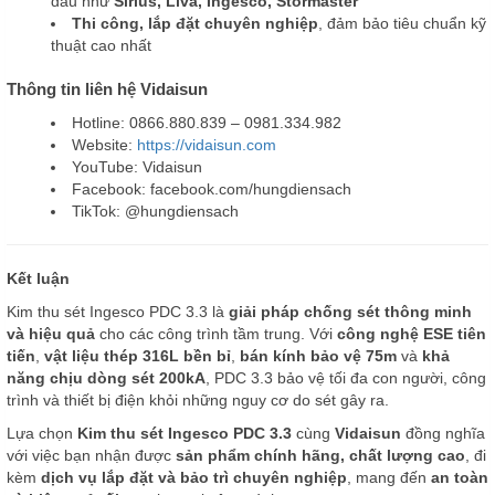
đầu như
Sirius, Liva, Ingesco, Stormaster
Thi công, lắp đặt chuyên nghiệp
, đảm bảo tiêu chuẩn kỹ
thuật cao nhất
Thông tin liên hệ Vidaisun
Hotline: 0866.880.839 – 0981.334.982
Website:
https://vidaisun.com
YouTube: Vidaisun
Facebook: facebook.com/hungdiensach
TikTok: @hungdiensach
Kết luận
Kim thu sét Ingesco PDC 3.3 là
giải pháp chống sét thông minh
và hiệu quả
cho các công trình tầm trung. Với
công nghệ ESE tiên
tiến
,
vật liệu thép 316L bền bỉ
,
bán kính bảo vệ 75m
và
khả
năng chịu dòng sét 200kA
, PDC 3.3 bảo vệ tối đa con người, công
trình và thiết bị điện khỏi những nguy cơ do sét gây ra.
Lựa chọn
Kim thu sét Ingesco PDC 3.3
cùng
Vidaisun
đồng nghĩa
với việc bạn nhận được
sản phẩm chính hãng, chất lượng cao
, đi
kèm
dịch vụ lắp đặt và bảo trì chuyên nghiệp
, mang đến
an toàn