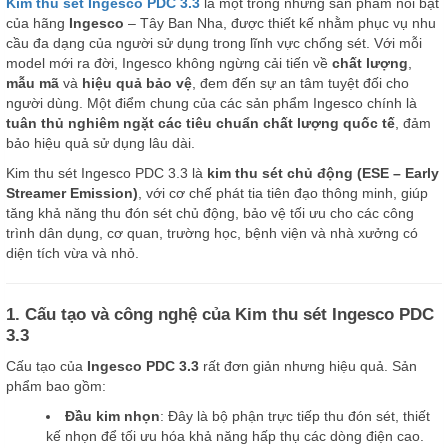
Kim thu sét Ingesco PDC 3.3
là một trong những sản phẩm nổi bật
của hãng
Ingesco
– Tây Ban Nha, được thiết kế nhằm phục vụ nhu
cầu đa dạng của người sử dụng trong lĩnh vực chống sét. Với mỗi
model mới ra đời, Ingesco không ngừng cải tiến về
chất lượng
,
mẫu mã
và
hiệu quả bảo vệ
, đem đến sự an tâm tuyệt đối cho
người dùng. Một điểm chung của các sản phẩm Ingesco chính là
tuân thủ nghiêm ngặt các tiêu chuẩn chất lượng quốc tế
, đảm
bảo hiệu quả sử dụng lâu dài.
Kim thu sét Ingesco PDC 3.3 là
kim thu sét chủ động (ESE – Early
Streamer Emission)
, với cơ chế phát tia tiên đạo thông minh, giúp
tăng khả năng thu đón sét chủ động, bảo vệ tối ưu cho các công
trình dân dụng, cơ quan, trường học, bệnh viện và nhà xưởng có
diện tích vừa và nhỏ.
1. Cấu tạo và công nghệ của Kim thu sét Ingesco PDC
3.3
Cấu tạo của
Ingesco PDC 3.3
rất đơn giản nhưng hiệu quả. Sản
phẩm bao gồm:
Đầu kim nhọn
: Đây là bộ phận trực tiếp thu đón sét, thiết
kế nhọn để tối ưu hóa khả năng hấp thụ các dòng điện cao.