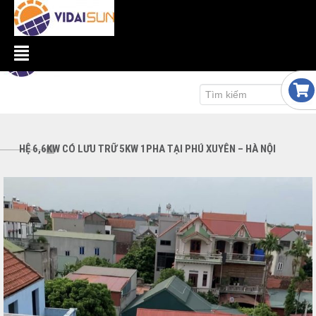
HỆ 6,6KW CÓ LƯU TRỮ 5KW 1PHA TẠI PHÚ XUYÊN – HÀ NỘI