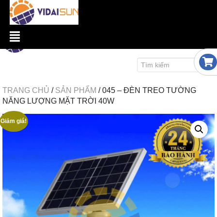
TRANG CHỦ
/
SẢN PHẨM
/
045 – ĐÈN TREO TƯỜNG
NĂNG LƯỢNG MẶT TRỜI 40W
Giảm giá!