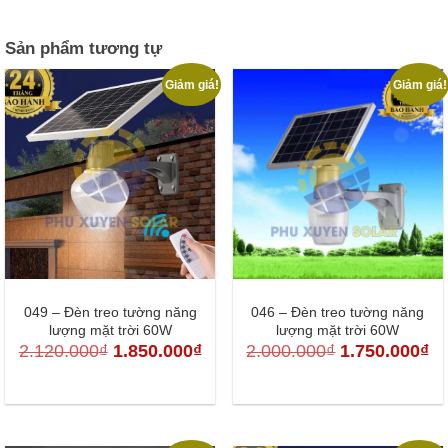
Sản phẩm tương tự
Giảm giá!
Giảm giá!
049 – Đèn treo tường năng
046 – Đèn treo tường năng
lượng mặt trời 60W
lượng mặt trời 60W
Giá
Giá
Giá
Gi
2.120.000
₫
1.850.000
₫
2.000.000
₫
1.750.000
₫
gốc
hiện
gốc
hi
là:
tại
là:
tại
2.120.000₫.
là:
2.000.000₫.
là: