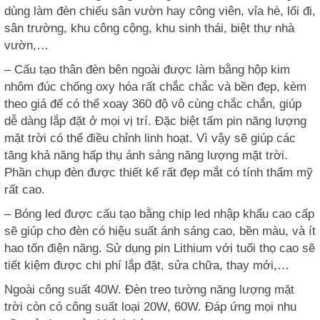
dùng làm đèn chiếu sân vườn hay công viên, vỉa hè, lối đi,
sân trường, khu công cộng, khu sinh thái, biệt thự nhà
vườn,…
– Cấu tạo thân đèn bên ngoài được làm bằng hộp kim
nhôm đúc chống oxy hóa rất chắc chắc và bền đẹp, kèm
theo giá đế có thể xoay 360 độ vô cùng chắc chắn, giúp
dễ dàng lắp đặt ở mọi vị trí. Đặc biệt tấm pin năng lượng
mặt trời có thể điều chỉnh linh hoạt. Vì vậy sẽ giúp các
tăng khả năng hấp thụ ánh sáng năng lượng mặt trời.
Phần chụp đèn được thiết kế rất đẹp mắt có tính thẩm mỹ
rất cao.
– Bóng led được cấu tạo bằng chip led nhập khẩu cao cấp
sẽ giúp cho đèn có hiệu suất ánh sáng cao, bền màu, và ít
hao tốn điện năng. Sử dụng pin Lithium với tuổi thọ cao sẽ
tiết kiệm được chi phí lắp đặt, sửa chữa, thay mới,…
Ngoài công suất 40W. Đèn treo tường năng lượng mặt
trời còn có công suất loại 20W, 60W. Đáp ứng mọi nhu