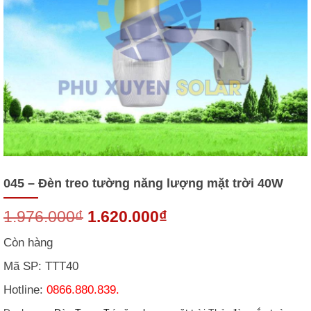
045 – Đèn treo tường năng lượng mặt trời 40W
Giá
Giá
1.976.000
₫
1.620.000
₫
gốc
hiện
Còn hàng
là:
tại
Mã SP: TTT40
1.976.000₫.
là:
Hotline:
0866.880.839.
1.620.000₫.