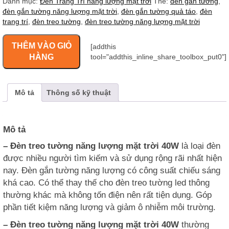
Danh mục:
Đèn Trang Trí năng lượng mặt trời
Thẻ:
đèn gắn tường
,
đèn gắn tường năng lượng mặt trời
,
đèn gắn tường quả táo
,
đèn
trang trí
,
đèn treo tường
,
đèn treo tường năng lượng mặt trời
THÊM VÀO GIỎ
[addthis
HÀNG
tool="addthis_inline_share_toolbox_put0"]
Mô tả
Thông số kỹ thuật
Mô tả
– Đèn treo tường năng lượng mặt trời 40W
là loại đèn
được nhiều người tìm kiếm và sử dụng rộng rãi nhất hiện
nay. Đèn gắn tường năng lượng có công suất chiếu sáng
khá cao. Có thể thay thế cho đèn treo tường led thông
thường khác mà không tốn điện nên rất tiện dụng. Góp
phần tiết kiệm năng lượng và giảm ô nhiễm môi trường.
– Đèn treo tường năng lượng mặt trời 40W
thường