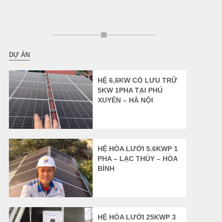
DỰ ÁN
HỆ 6,6KW CÓ LƯU TRỮ
5KW 1PHA TẠI PHÚ
XUYÊN – HÀ NỘI
HỆ HÒA LƯỚI 5.6KWP 1
PHA – LẠC THỦY – HÒA
BÌNH
HỆ HÒA LƯỚI 25KWP 3