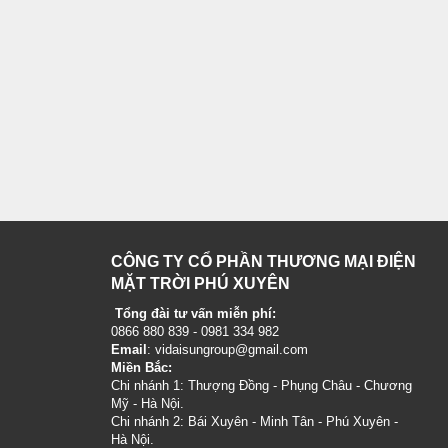
CÔNG TY CỔ PHẦN THƯƠNG MẠI ĐIỆN
MẶT TRỜI PHÚ XUYÊN
Tổng đài tư vấn miễn phí:
0866 880 839 - 0981 334 982
Email
: vidaisungroup@gmail.com
Miền Bắc:
Chi nhánh 1: Thượng Đồng - Phụng Châu - Chương
Mỹ - Hà Nội.
Chi nhánh 2: Bái Xuyên - Minh Tân - Phú Xuyên -
Hà Nội.