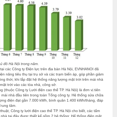
ng bình tại Thủ đô Hà Nội trong năm.
 tại các Công ty Điện lực trên địa bàn Hà Nội, EVNHANOI đã
điện năng tiêu thụ tại trụ sở và các trạm biến áp, góp phần giảm
ng thời, khi lắp đặt hệ thống năng lượng mặt trời trên mái nhà
 mặt trời vào các tòa nhà, công sở.
(thuộc Công ty Lưới điện cao thế TP. Hà Nội) là đơn vị tiên
ên mái nhà đầu tiên trong toàn Tổng công ty. Hệ thống sửa chữa
ợng điện đạt gần 7.000 kWh, bình quân 1.400 kWh/tháng, đáp
Trung tâm.
ật, Công ty lưới điện cao thế TP. Hà Nội cho biết, các tấm
 nhà tại đây được thiết kế gồm 2 hệ thống: Hế thống điện mặt