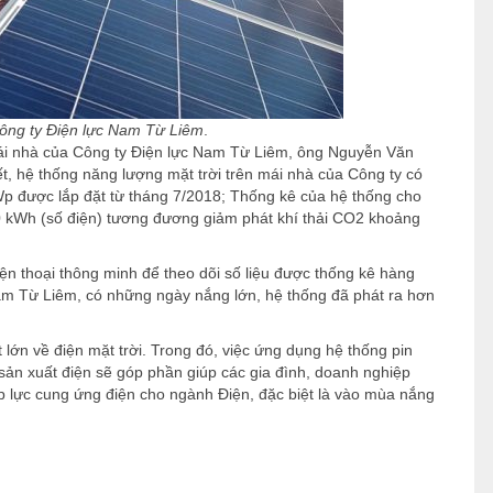
 Công ty Điện lực Nam Từ Liêm
.
mái nhà của Công ty Điện lực Nam Từ Liêm, ông Nguyễn Văn
, hệ thống năng lượng mặt trời trên mái nhà của Công ty có
kWp được lắp đặt từ tháng 7/2018; Thống kê của hệ thống cho
00 kWh (số điện) tương đương giảm phát khí thải CO2 khoảng
iện thoại thông minh để theo dõi số liệu được thống kê hàng
Nam Từ Liêm, có những ngày nắng lớn, hệ thống đã phát ra hơn
lớn về điện mặt trời. Trong đó, việc ứng dụng hệ thống pin
 sản xuất điện sẽ góp phần giúp các gia đình, doanh nghiệp
áp lực cung ứng điện cho ngành Điện, đặc biệt là vào mùa nắng