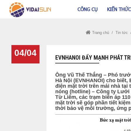
CÔNG CỤ
KIẾN THỨC
Trang chủ
/
Tin tức
04/04
EVNHANOI ĐẨY MẠNH PHÁT TRI
Ông Vũ Thế Thắng – Phó trưở
Hà Nội (EVNHANOI) cho biết, 
điện mặt trời trên mái nhà tạ
nóng (hotline) – Công ty Lưới
Từ Liêm, các trạm biến áp 11
mặt trời sẽ góp phần tiết kiệ
thời bảo vệ môi trường, ứng p