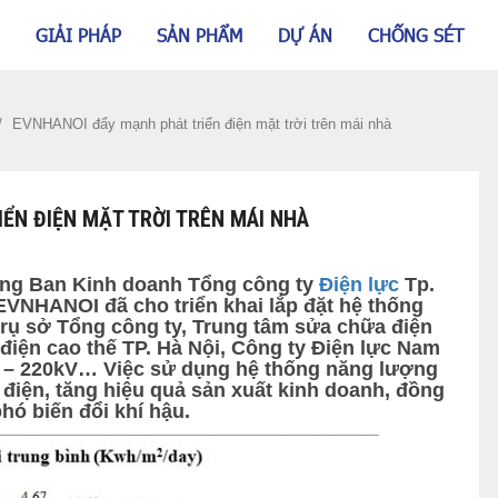
GIẢI PHÁP
SẢN PHẨM
DỰ ÁN
CHỐNG SÉT
/
EVNHANOI đẩy mạnh phát triển điện mặt trời trên mái nhà
ỂN ĐIỆN MẶT TRỜI TRÊN MÁI NHÀ
ng Ban Kinh doanh Tổng công ty
Điện lực
Tp.
EVNHANOI đã cho triển khai lắp đặt hệ thống
i trụ sở Tổng công ty, Trung tâm sửa chữa điện
 điện cao thế TP. Hà Nội, Công ty Điện lực Nam
0 – 220kV… Việc sử dụng hệ thống năng lượng
m điện, tăng hiệu quả sản xuất kinh doanh, đồng
hó biến đổi khí hậu.