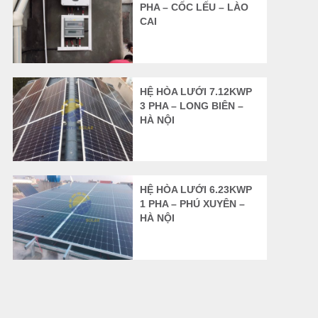
PHA – CỐC LẾU – LÀO
CAI
HỆ HÒA LƯỚI 7.12KWP
3 PHA – LONG BIÊN –
HÀ NỘI
HỆ HÒA LƯỚI 6.23KWP
1 PHA – PHÚ XUYÊN –
HÀ NỘI