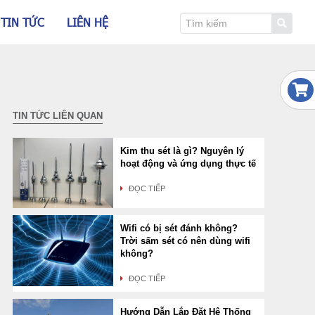
TIN TỨC
LIÊN HỆ
TIN TỨC LIÊN QUAN
Kim thu sét là gì? Nguyên lý
hoạt động và ứng dụng thực tế
ĐỌC TIẾP
Wifi có bị sét đánh không?
Trời sấm sét có nên dùng wifi
không?
ĐỌC TIẾP
Hướng Dẫn Lắp Đặt Hệ Thống