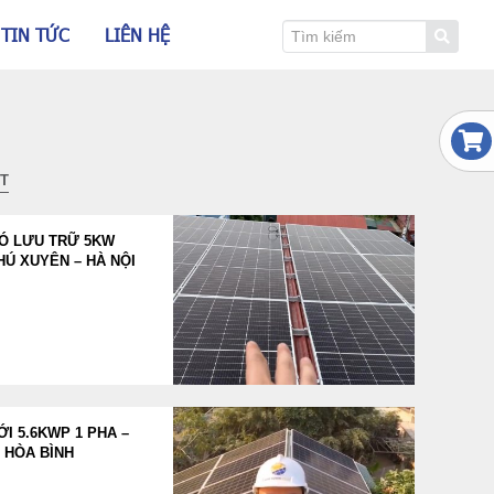
TIN TỨC
LIÊN HỆ
ẬT
CÓ LƯU TRỮ 5KW
HÚ XUYÊN – HÀ NỘI
I 5.6KWP 1 PHA –
 HÒA BÌNH