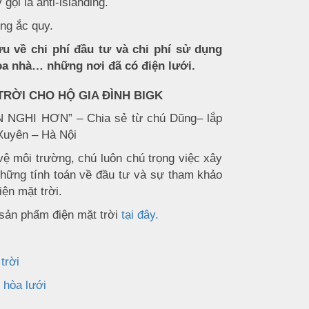
ọi là anti-islanding.
ng ắc quy.
ưu về chi phí đầu tư và chi phí sử dụng
tòa nhà… những nơi đã có điện lưới.
TRỜI CHO HỘ GIA ĐÌNH BIGK
GHI HƠN” – Chia sẻ từ chú Dũng– lắp
 Xuyên – Hà Nội
ệ môi trường, chú luôn chú trọng việc xây
hững tính toán về đầu tư và sự tham khảo
ện mặt trời.
c sản phẩm điện mặt trời
tại đây.
trời
 hòa lưới