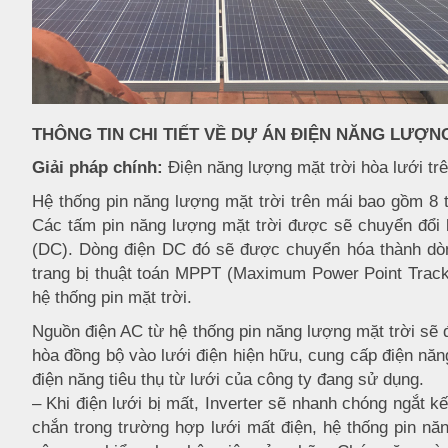
THÔNG TIN CHI TIẾT VỀ DỰ ÁN ĐIỆN NĂNG LƯỢN
Giải pháp chính:
Điện năng lượng mặt trời hòa lưới tr
Hệ thống pin năng lượng mặt trời trên mái bao gồm 8
Các tấm pin năng lượng mặt trời được sẽ chuyển đổi 
(DC). Dòng điện DC đó sẽ được chuyển hóa thành dòn
trang bị thuật toán MPPT (Maximum Power Point Track
hệ thống pin mặt trời.
Nguồn điện AC từ hệ thống pin năng lượng mặt trời sẽ đ
hòa đồng bộ vào lưới điện hiện hữu, cung cấp điện năn
điện năng tiêu thụ từ lưới của công ty đang sử dụng.
– Khi điện lưới bị mất, Inverter sẽ nhanh chóng ngắt k
chắn trong trường hợp lưới mất điện, hệ thống pin nă