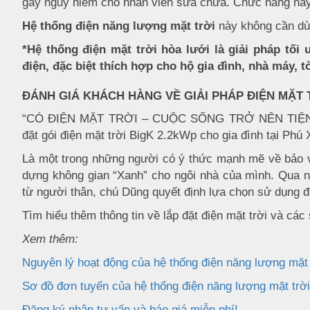
gây nguy hiểm cho nhân viên sửa chữa. Chức năng này g
Hệ thống điện năng lượng mặt trời
này không cần dù
*Hệ thống điện mặt trời hòa lưới là giải pháp tối 
điện, đặc biệt thích hợp cho hộ gia đình, nhà máy, 
ĐÁNH GIÁ KHÁCH HÀNG VỀ GIẢI PHÁP ĐIỆN MẶT 
“CÓ ĐIỆN MẶT TRỜI – CUỘC SỐNG TRỞ NÊN TIỆN N
đặt gói điện mặt trời BigK 2.2kWp cho gia đình tại Phú
Là một trong những người có ý thức mạnh mẽ về bảo v
dựng không gian “Xanh” cho ngôi nhà của mình. Qua n
từ người thân, chú Dũng quyết định lựa chọn sử dụng đi
Tìm hiểu thêm thông tin về lắp đặt điện mặt trời và cá
Xem thêm:
Nguyên lý hoạt động của hệ thống điện năng lượng mặt 
Sơ đồ đơn tuyến của hệ thống điện năng lượng mặt trời
Đăng ký nhận tư vấn và báo giá miễn phí!