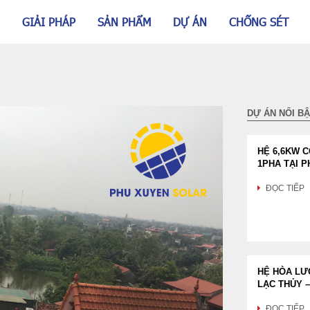
GIẢI PHÁP
SẢN PHẨM
DỰ ÁN
CHỐNG SÉT
DỰ ÁN NỔI B
HỆ 6,6KW 
1PHA TẠI P
ĐỌC TIẾP
HỆ HÒA LƯỚ
LẠC THỦY –
ĐỌC TIẾP